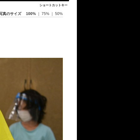
ショートカットキー
写真のサイズ
100%
｜
75%
｜
50%