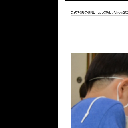
この写真のURL
http://30d.jp/shogi2