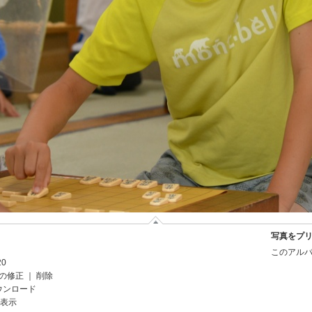
写真をプ
このアルバ
20
の修正
｜
削除
ウンロード
を表示