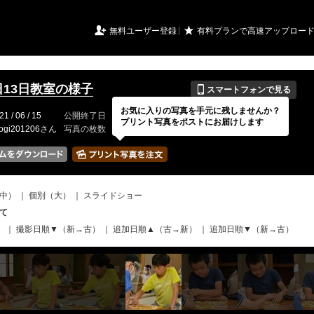
URIアルバム

★
無料ユーザー登録
有料プランで高速アップロー
📱
日13日教室の様子
スマートフォンで見る
お気に入りの写真を手元に残しませんか？
21 / 06 / 15
公開終了日
無期限
イベントの期間
---
プリント写真をポストにお届けします
ogi201206さん
写真の枚数
146 / 150枚
中）
｜
個別（大）
｜
スライドショー
て
）
｜
撮影日順▼（新→古）
｜
追加日順▲（古→新）
｜
追加日順▼（新→古）