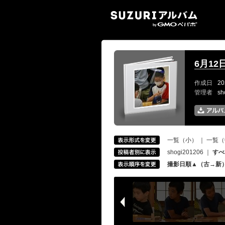
SUZ
6月12
作成日
20
管理者
sh
一覧（小）
｜
一覧（
shogi201206
｜
すべ
撮影日順▲（古→新