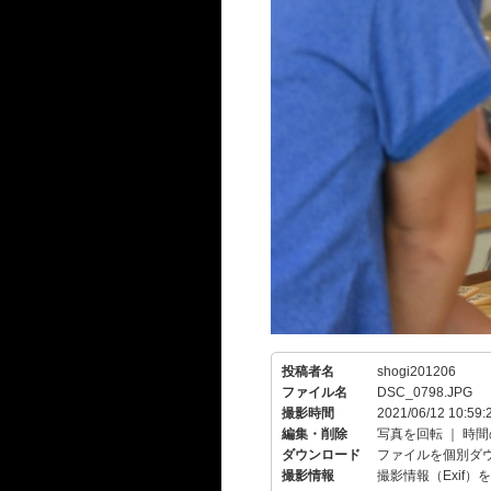
投稿者名
shogi201206
ファイル名
DSC_0798.JPG
撮影時間
2021/06/12 10:59:
編集・削除
写真を回転
｜
時間
ダウンロード
ファイルを個別ダ
撮影情報
撮影情報（Exif）