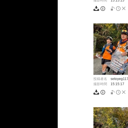
撮影時間
15:15:15
投稿者名
setoyeg11
撮影時間
15:15:17