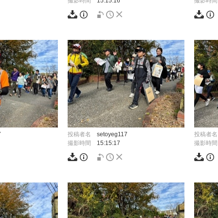
撮影時間
15:15:16
撮影時間
7
投稿者名
setoyeg117
投稿者名
撮影時間
15:15:17
撮影時間