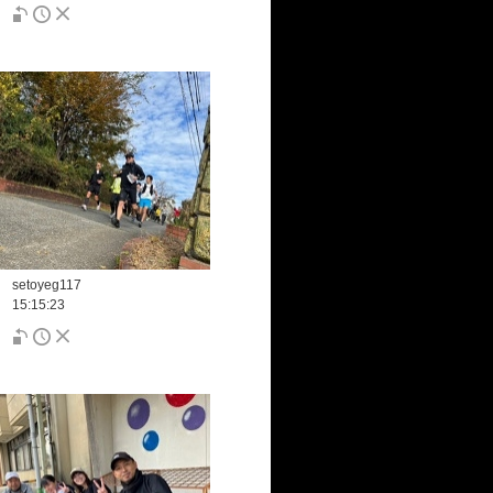
setoyeg117
15:15:23