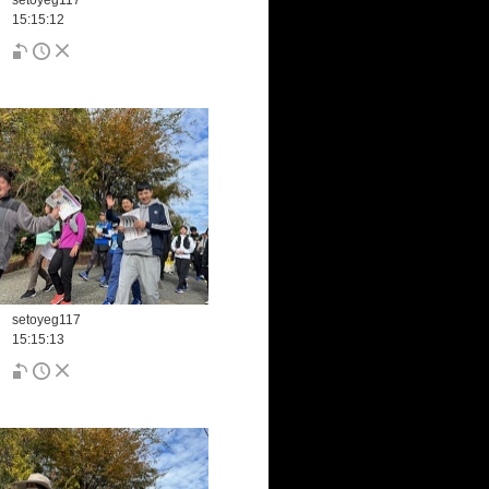
setoyeg117
15:15:12
setoyeg117
15:15:13