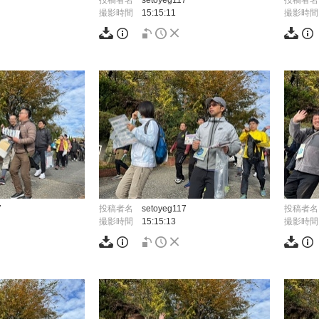
7
投稿者名
setoyeg117
投稿者名
撮影時間
15:15:11
撮影時間
7
投稿者名
setoyeg117
投稿者名
撮影時間
15:15:13
撮影時間