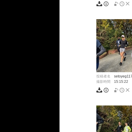
投稿者名
setoyeg11
撮影時間
15:15:22