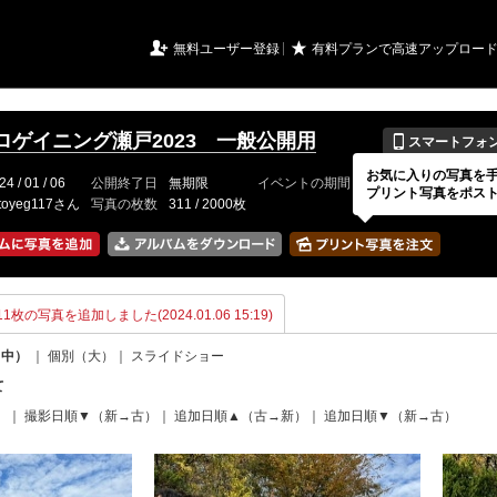
URIアルバム

★
無料ユーザー登録
有料プランで高速アップロー
📱
ロゲイニング瀬戸2023 一般公開用
スマートフォ
お気に入りの写真を
24 / 01 / 06
公開終了日
無期限
イベントの期間
---
プリント写真をポス
toyeg117さん
写真の枚数
311 / 2000枚
311枚の写真を追加しました(2024.01.06 15:19)
（中）
｜
個別（大）
｜
スライドショー
て
）
｜
撮影日順▼（新→古）
｜
追加日順▲（古→新）
｜
追加日順▼（新→古）