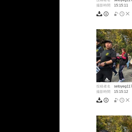
投稿者名
setoyeg11
撮影時間
15:15:11
投稿者名
setoyeg11
撮影時間
15:15:12