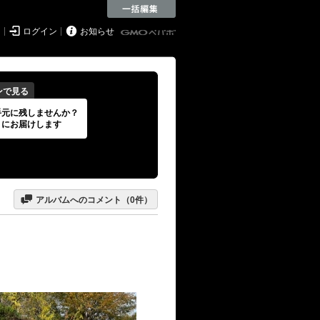


ド
ログイン
お知らせ
ンで見る
手元に残しませんか？
トにお届けします

アルバムへのコメント（
0
件）