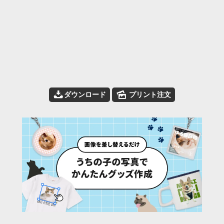
📥
🌄
ダウンロード
プリント注文