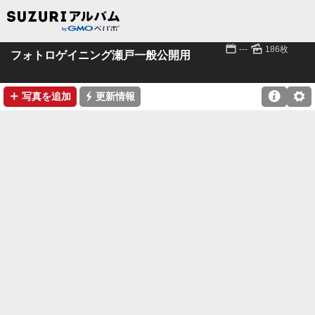
📅
🌄
---
186枚
フォトロゲイニング瀬戸一般公開用
➕
⚡

⚙
写真を追加
更新情報