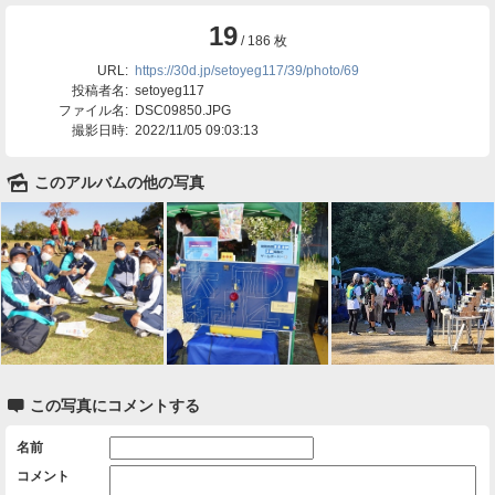
19
/ 186 枚
URL:
https://30d.jp/setoyeg117/39/photo/69
投稿者名:
setoyeg117
ファイル名:
DSC09850.JPG
撮影日時:
2022/11/05 09:03:13
🌄
このアルバムの他の写真

この写真にコメントする
名前
コメント