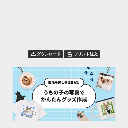
📥
🌄
ダウンロード
プリント注文