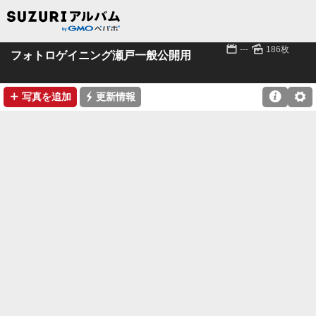
📅
🌄
---
186枚
フォトロゲイニング瀬戸一般公開用
➕
⚡

⚙
写真を追加
更新情報