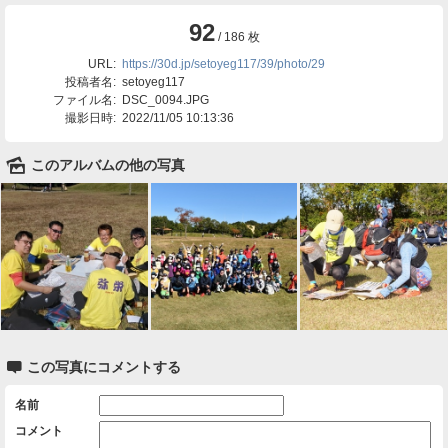
92
/ 186 枚
URL:
https://30d.jp/setoyeg117/39/photo/29
投稿者名:
setoyeg117
ファイル名:
DSC_0094.JPG
撮影日時:
2022/11/05 10:13:36
🌄
このアルバムの他の写真

この写真にコメントする
名前
コメント