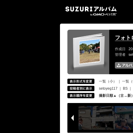
SUZ
フォト
作成日
20
管理者
se
一覧（小）
｜
一覧（
setoyeg117
｜
BS
｜
撮影日順▲（古→新