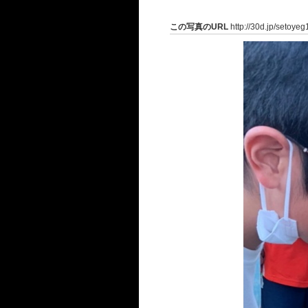
この写真のURL
http://30d.jp/setoye