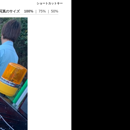
ショートカットキー
写真のサイズ
100%
｜
75%
｜
50%