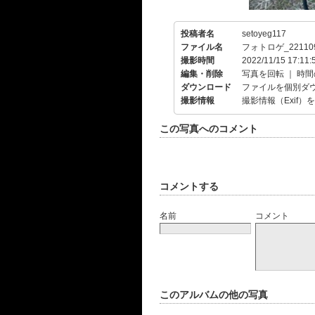
投稿者名
setoyeg117
ファイル名
フォトロゲ_221109
撮影時間
2022/11/15 17:11:
編集・削除
写真を回転
｜
時間
ダウンロード
ファイルを個別ダ
撮影情報
撮影情報（Exif）
この写真へのコメント
コメントする
名前
コメント
このアルバムの他の写真