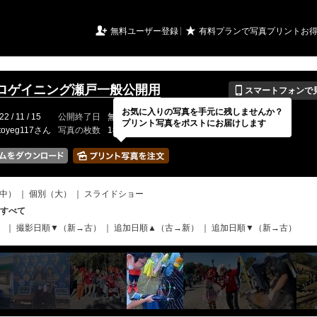
URIアルバム

★
無料ユーザー登録
有料プランで写真プリントお
📱
ロゲイニング瀬戸一般公開用
スマートフォンで
お気に入りの写真を手元に残しませんか？
22 / 11 / 15
公開終了日
無期限
イベントの期間
---
プリント写真をポストにお届けします
toyeg117さん
写真の枚数
186 / 2000枚
中）
｜
個別（大）
｜
スライドショー
すべて
）
｜
撮影日順▼（新→古）
｜
追加日順▲（古→新）
｜
追加日順▼（新→古）