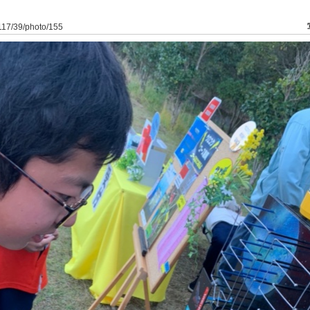
g117/39/photo/155