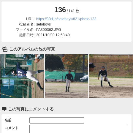
136
/ 141 枚
URL:
https://30d.jp/setoboys/821/photo/133
投稿者名:
setoboys
ファイル名:
PA300362.JPG
撮影日時:
2021/10/30 12:53:40
🌄
このアルバムの他の写真

この写真にコメントする
名前
コメント