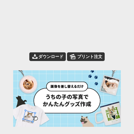
📥
🌄
ダウンロード
プリント注文