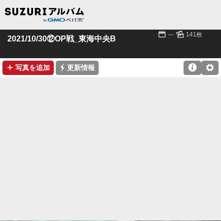
📅
🌄
---
141枚
2021/10/30⑫OP戦_東海中央B
➕
⚡

⚙
写真を追加
更新情報