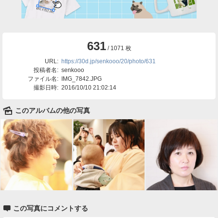
631
/ 1071 枚
URL:
https://30d.jp/senkooo/20/photo/631
投稿者名:
senkooo
ファイル名:
IMG_7842.JPG
撮影日時:
2016/10/10 21:02:14
🌄
このアルバムの他の写真

この写真にコメントする