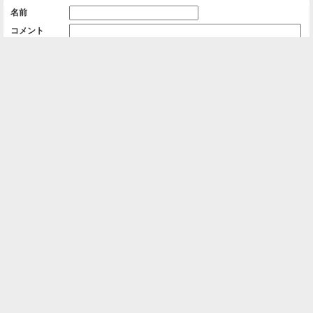
名前
コメント
削除用パスワード

一覧に戻る
Android™ アプリのインストール
Android™ からオンラインアルバムの作成・編
集、共有ができます。
インストール
⌂
📕
ホーム
アルバムを作成