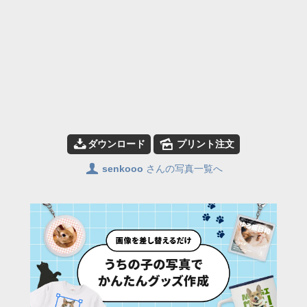
📥
🌄
ダウンロード
プリント注文
👤
senkooo
さんの写真一覧へ