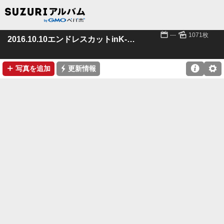
📅
🌄
---
1071枚
2016.10.10エンドレスカットinK-mix
➕
⚡

⚙
写真を追加
更新情報