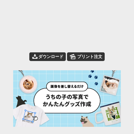
📥
🌄
ダウンロード
プリント注文