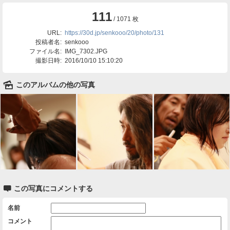
111
/ 1071 枚
URL:
https://30d.jp/senkooo/20/photo/131
投稿者名:
senkooo
ファイル名:
IMG_7302.JPG
撮影日時:
2016/10/10 15:10:20
🌄
このアルバムの他の写真

この写真にコメントする
名前
コメント