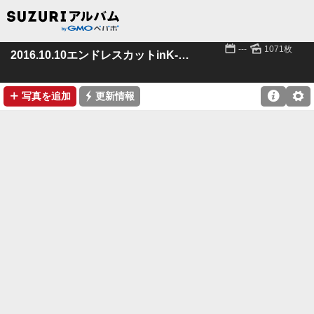
📅
🌄
---
1071枚
2016.10.10エンドレスカットinK-mix
➕
⚡

⚙
写真を追加
更新情報