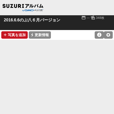
📅
🌄
---
348枚
2016.6.6のぶ八６月バージョン
➕
⚡

⚙
写真を追加
更新情報