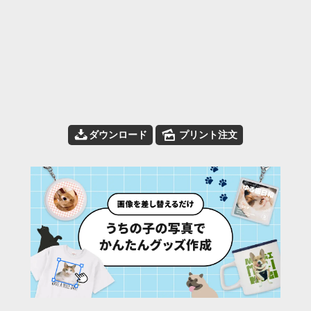
📥
🌄
ダウンロード
プリント注文