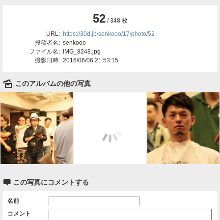
52
/ 348 枚
URL:
https://30d.jp/senkooo/17/photo/52
投稿者名:
senkooo
ファイル名:
IMG_8248.jpg
撮影日時:
2016/06/06 21:53:15
🌄
このアルバムの他の写真

この写真にコメントする
名前
コメント