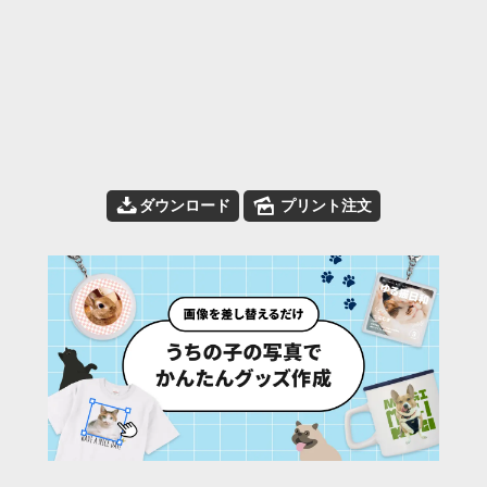
📥
🌄
ダウンロード
プリント注文