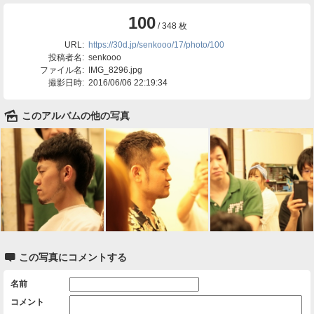
100
/ 348 枚
URL:
https://30d.jp/senkooo/17/photo/100
投稿者名:
senkooo
ファイル名:
IMG_8296.jpg
撮影日時:
2016/06/06 22:19:34
🌄
このアルバムの他の写真

この写真にコメントする
名前
コメント