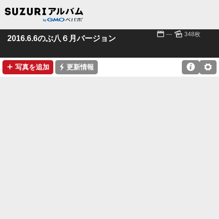
📅
🌄
---
348枚
2016.6.6のぶ八６月バージョン
➕
⚡

⚙
写真を追加
更新情報