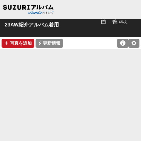
📅
🌄
---
46枚
23AW紹介アルバム着用
➕
⚡

⚙
写真を追加
更新情報