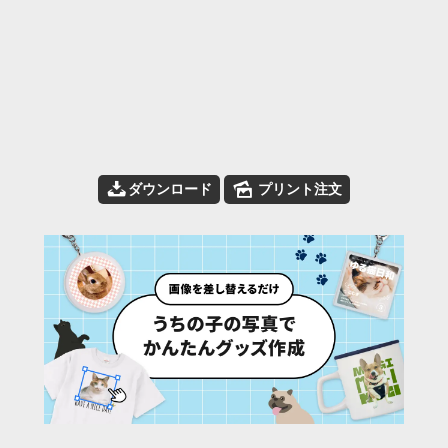
📥
🌄
ダウンロード
プリント注文