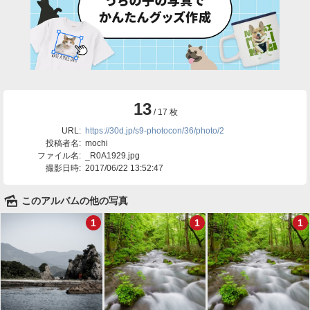
13
/ 17 枚
URL:
https://30d.jp/s9-photocon/36/photo/2
投稿者名:
mochi
ファイル名:
_R0A1929.jpg
撮影日時:
2017/06/22 13:52:47
🌄
このアルバムの他の写真
1
1
1