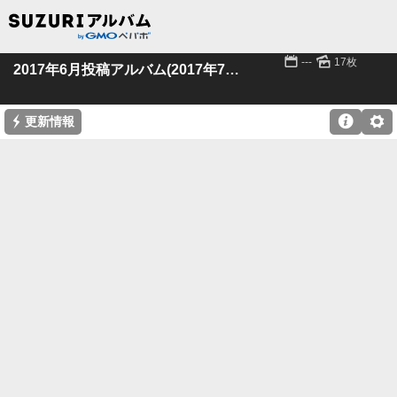
📅
🌄
---
17枚
2017年6月投稿アルバム(2017年7月発表
⚡

⚙
更新情報