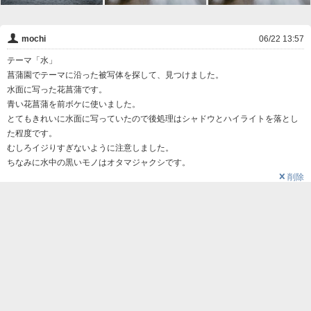
👤
mochi
06/22 13:57
テーマ「水」
菖蒲園でテーマに沿った被写体を探して、見つけました。
水面に写った花菖蒲です。
青い花菖蒲を前ボケに使いました。
とてもきれいに水面に写っていたので後処理はシャドウとハイライトを落とし
た程度です。
むしろイジりすぎないように注意しました。
ちなみに水中の黒いモノはオタマジャクシです。
❌
削除

この写真にコメントする
名前
コメント
削除用パスワード