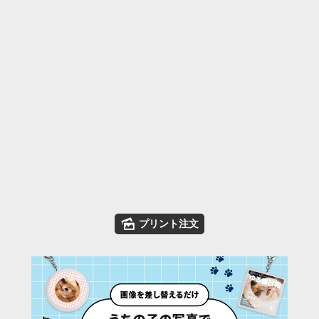
🌄
プリント注文