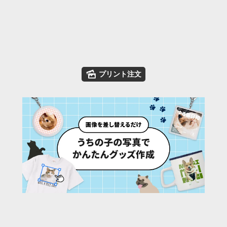
🌄
プリント注文
27
/ 54 枚