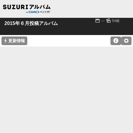
📅
🌄
---
54枚
2015年６月投稿アルバム
⚡

⚙
更新情報