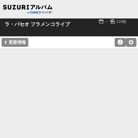
📅
🌄
---
116枚
ラ・パセオ フラメンコライブ
⚡

⚙
更新情報