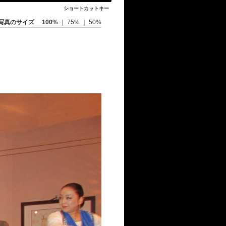
ショートカットキー
写真のサイズ
100%
｜
75%
｜
50%