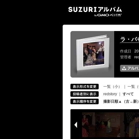
SUZ
ラ・パ
作成日
20
管理者
re
一覧（小）
｜
一覧（
redstory
｜
すべて
撮影日順▲（古→新