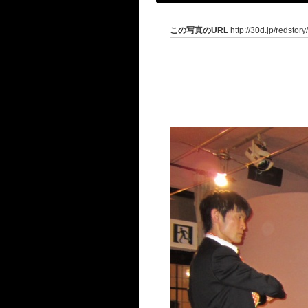
この写真のURL
http://30d.jp/redstor