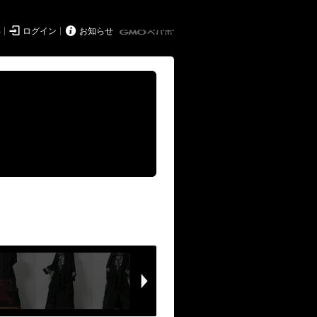


得
ログイン
お知らせ