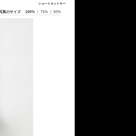
ショートカットキー
写真のサイズ
100%
｜
75%
｜
50%