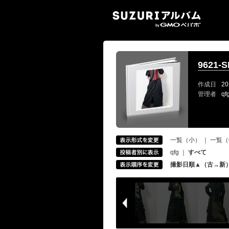
SUZ
9621-S
作成日
20
管理者
q
一覧（小）
｜
一覧（
qfg
｜
すべて
撮影日順▲（古→新