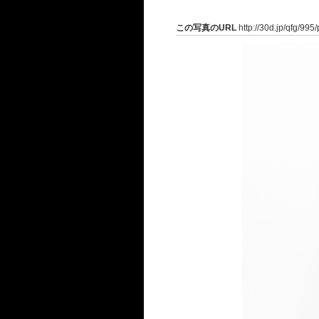
この写真のURL
http://30d.jp/qfg/995