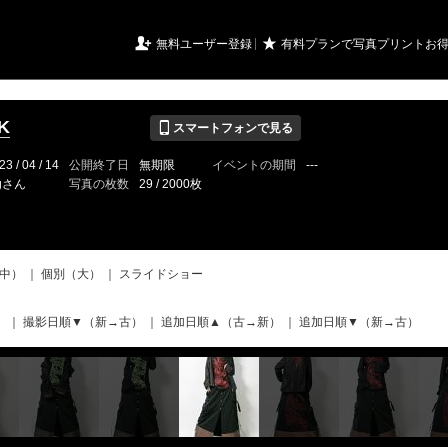
URIアルバム

★
無料ユーザー登録
有料プランで写真プリントお
📱
K
スマートフォンで見る
23 / 04 / 14
公開終了日
無期限
イベントの期間
---
fgさん
写真の枚数
29 / 2000枚
中）
｜
個別（大）
｜
スライドショー
）
｜
撮影日順▼（新→古）
｜
追加日順▲（古→新）
｜
追加日順▼（新→古）