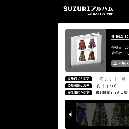
SUZ
9964-C
作成日
20
管理者
q
一覧（小）
｜
一覧（
qfg
｜
すべて
撮影日順▲（古→新