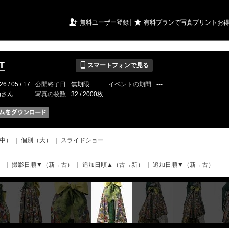
URIアルバム

★
無料ユーザー登録
有料プランで写真プリントお
📱
T
スマートフォンで見る
26 / 05 / 17
公開終了日
無期限
イベントの期間
---
fgさん
写真の枚数
32 / 2000枚
中）
｜
個別（大）
｜
スライドショー
）
｜
撮影日順▼（新→古）
｜
追加日順▲（古→新）
｜
追加日順▼（新→古）