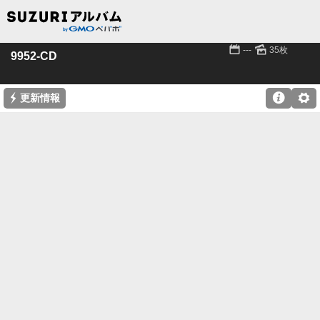
📅
🌄
---
35枚
9952-CD
⚡

⚙
更新情報