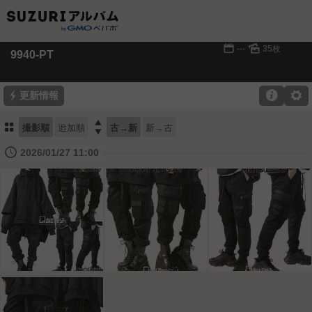
📅
🌄
---
35枚
9940-PT
⚡

⚙
更新情報
⚏

撮影順
追加順
古→新
新→古
🕔
2026/01/27 11:00