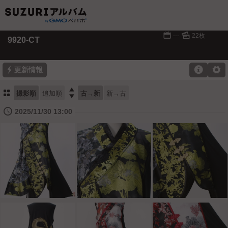
📅
🌄
---
22枚
9920-CT
⚡

⚙
更新情報
⚏

撮影順
追加順
古→新
新→古
🕔
2025/11/30 13:00