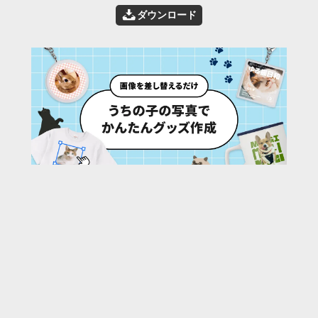
📥
ダウンロード
4
/ 35 枚
URL:
https://30d.jp/qfg/1177/photo/3
投稿者名:
qfg
ファイル名:
9824-04.jpg
撮影日時:
2024/12/24 12:18:55
🌄
このアルバムの他の写真