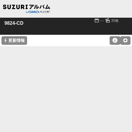
📅
🌄
---
35枚
9824-CD
⚡

⚙
更新情報