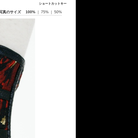
ショートカットキー
写真のサイズ
100%
｜
75%
｜
50%