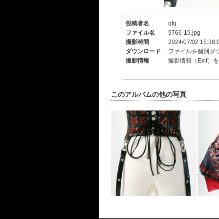
投稿者名
qfg
ファイル名
9766-19.jpg
撮影時間
2024/07/02 15:38:
ダウンロード
ファイルを個別ダ
撮影情報
撮影情報（Exif）
このアルバムの他の写真