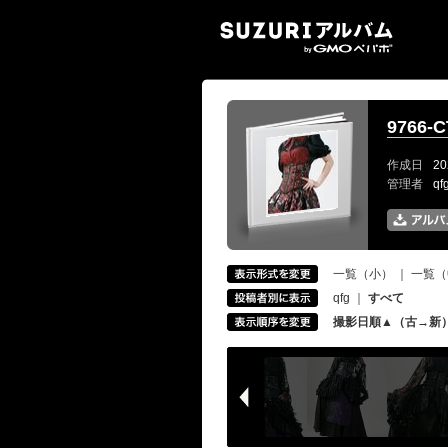
SUZ
9766-C
作成日
20
管理者
q
一覧（小）
｜
一覧（
qfg
｜
すべて
撮影日順▲（古→新