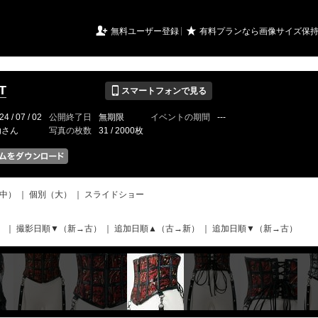
URIアルバム

★
無料ユーザー登録
有料プランなら画像サイズ保
📱
T
スマートフォンで見る
24 / 07 / 02
公開終了日
無期限
イベントの期間
---
fgさん
写真の枚数
31 / 2000枚
中）
｜
個別（大）
｜
スライドショー
）
｜
撮影日順▼（新→古）
｜
追加日順▲（古→新）
｜
追加日順▼（新→古）