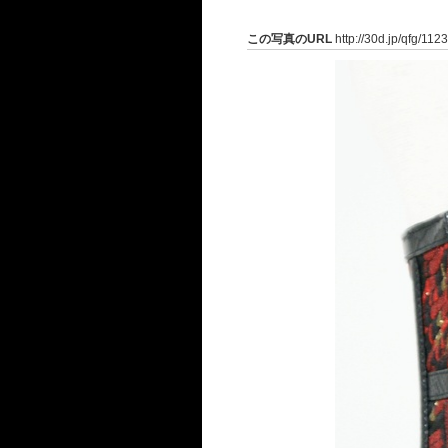
この写真のURL
http://30d.jp/qfg/112