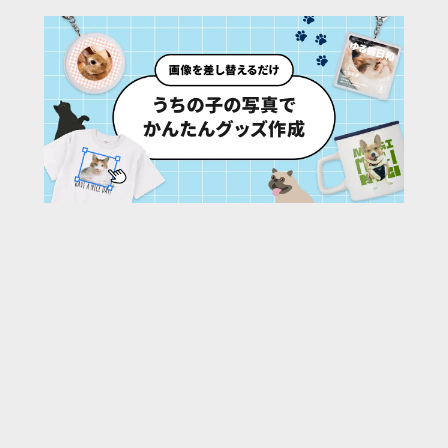
41
/ 44 枚
URL:
https://30d.jp/qfg/1016/photo/42
投稿者名:
qfg
ファイル名:
9643-43.jpg
撮影日時:
2023/06/20 16:17:42
🌄
このアルバムの他の写真