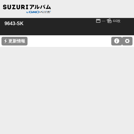
📅
🌄
---
44枚
9643-SK
⚡

⚙
更新情報