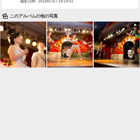
撮影日時:
2016/07/17 19:14:01
🌄
このアルバムの他の写真

一覧に戻る
Android™ アプリのインストール
Android™ からオンラインアルバムの作成・編
集、共有ができます。
インストール