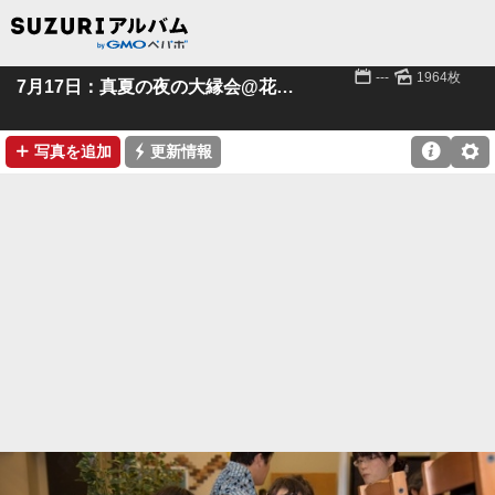
📅
🌄
---
1964枚
7月17日：真夏の夜の大縁会@花やしき
➕
⚡

⚙
写真を追加
更新情報