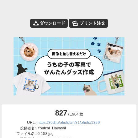
📥
🌄
ダウンロード
プリント注文
827
/ 1964 枚
URL:
https://30d.jp/photofan/31/photo/1329
投稿者名:
Youichi_Hayashi
ファイル名:
0-158.jpg