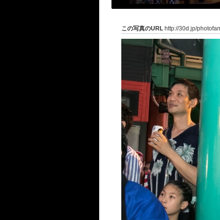
この写真のURL
http://30d.jp/photof