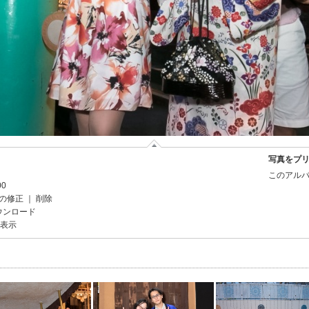
写真をプ
このアルバ
00
の修正
｜
削除
ウンロード
を表示