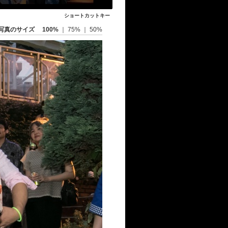
ショートカットキー
写真のサイズ
100%
｜
75%
｜
50%