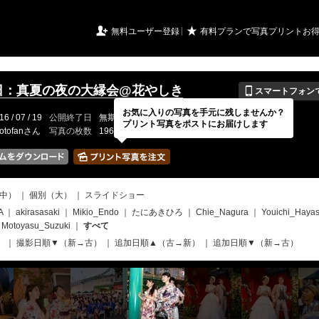
URIアルバム

★
無料ユーザー登録
有料プランで写真プリントお
📱
7日：真夏の夜の大縁会@花やしき
スマートフォン
お気に入りの写真を手元に残しませんか？
16 / 07 / 19
公開終了日
無期限
イベントの期間
---
プリント写真をポストにお届けします
otofanさん
写真の枚数
1964 / 2000枚
中）
｜
個別（大）
｜
スライドショー
A
｜
akirasasaki
｜
Mikio_Endo
｜
たにあきひろ
｜
Chie_Nagura
｜
Youichi_Hayas
｜
Motoyasu_Suzuki
｜
すべて
）
｜
撮影日順▼（新→古）
｜
追加日順▲（古→新）
｜
追加日順▼（新→古）