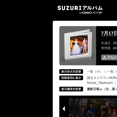
SUZ
7月1
作成日
20
管理者
ph
一覧（小）
｜
一覧（
踊るカメラマンAKIR
Naoya_Takahashi
撮影日順▲（古→新