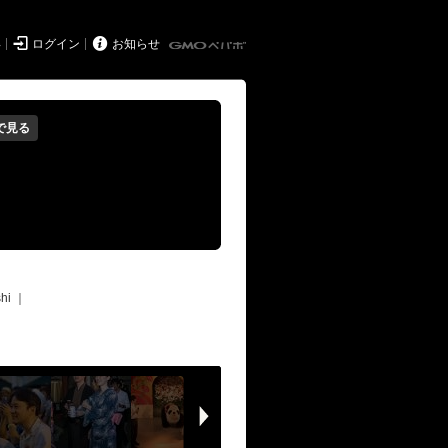


得
ログイン
お知らせ
で見る
hi
｜