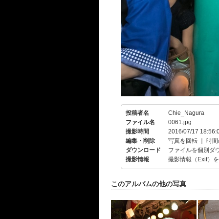
投稿者名
Chie_Nagura
ファイル名
0061.jpg
撮影時間
2016/07/17 18:56:
編集・削除
写真を回転
｜
時間
ダウンロード
ファイルを個別ダ
撮影情報
撮影情報（Exif）
このアルバムの他の写真