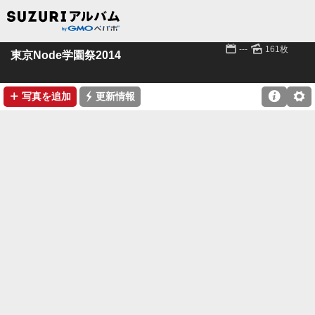
📅
🌄
---
161枚
東京Node学園祭2014
➕
⚡

⚙
写真を追加
更新情報