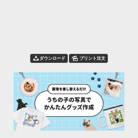
📥
🌄
ダウンロード
プリント注文