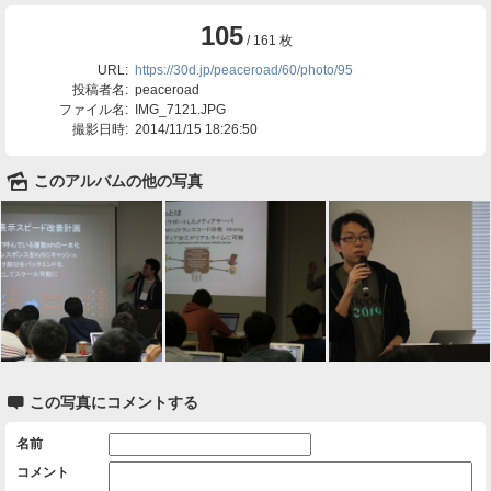
105
/ 161 枚
URL:
https://30d.jp/peaceroad/60/photo/95
投稿者名:
peaceroad
ファイル名:
IMG_7121.JPG
撮影日時:
2014/11/15 18:26:50
🌄
このアルバムの他の写真

この写真にコメントする
名前
コメント