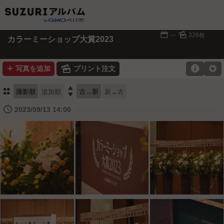
📅
🌄
---
326枚
カラーミーショップ大賞2023
➕
🌄

⚙
写真を追加
プリント注文
⚏

撮影順
追加順
古→新
新→古
🕔
2023/09/13 14:00