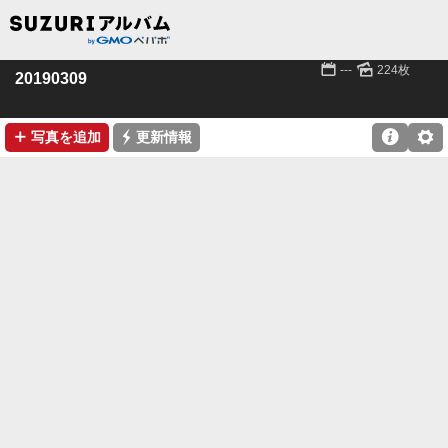
📅
🌄
---
224枚
20190309
➕
⚡

⚙
写真を追加
更新情報