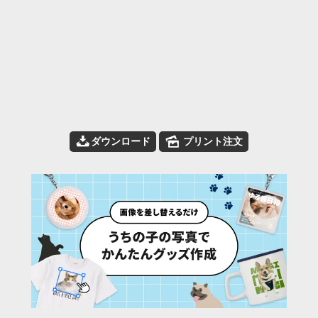
📥
🌄
ダウンロード
プリント注文