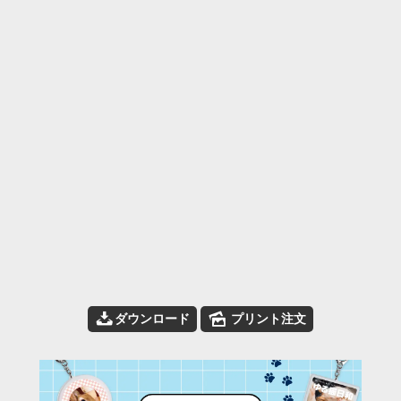
📥
🌄
ダウンロード
プリント注文