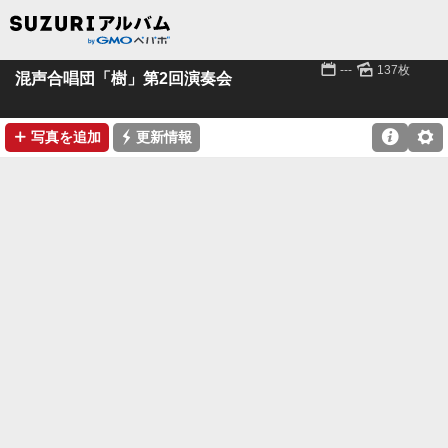
📅
🌄
---
137枚
混声合唱団「樹」第2回演奏会
➕
⚡

⚙
写真を追加
更新情報