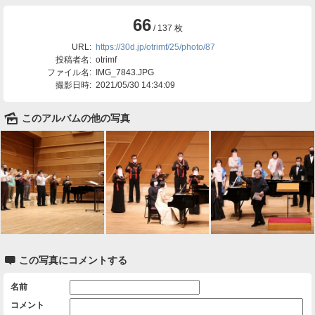
66
/ 137 枚
URL:
https://30d.jp/otrimf/25/photo/87
投稿者名:
otrimf
ファイル名:
IMG_7843.JPG
撮影日時:
2021/05/30 14:34:09
🌄
このアルバムの他の写真

この写真にコメントする
名前
コメント