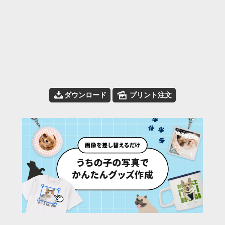
📥
🌄
ダウンロード
プリント注文