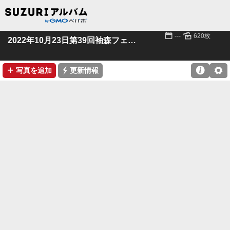
📅
🌄
---
620枚
2022年10月23日第39回袖森フェスティバル
➕
⚡

⚙
写真を追加
更新情報