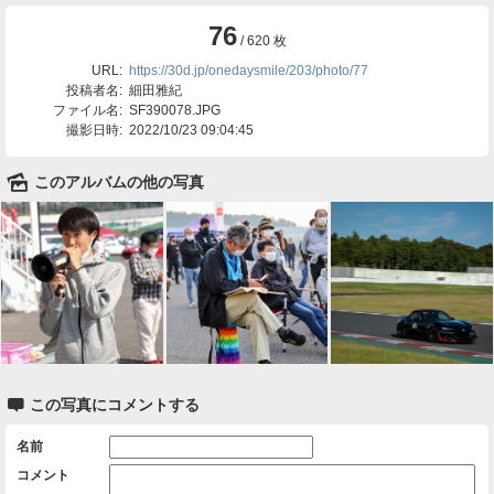
76
/ 620 枚
URL:
https://30d.jp/onedaysmile/203/photo/77
投稿者名:
細田雅紀
ファイル名:
SF390078.JPG
撮影日時:
2022/10/23 09:04:45
🌄
このアルバムの他の写真

この写真にコメントする
名前
コメント