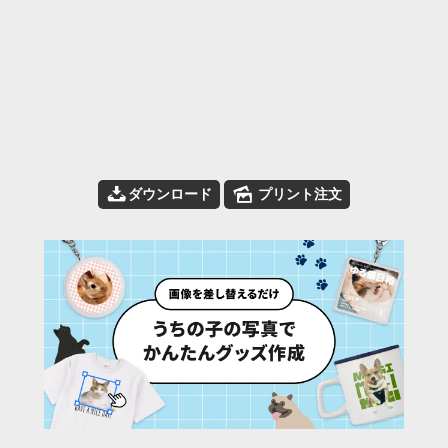
📥
🌄
ダウンロード
プリント注文