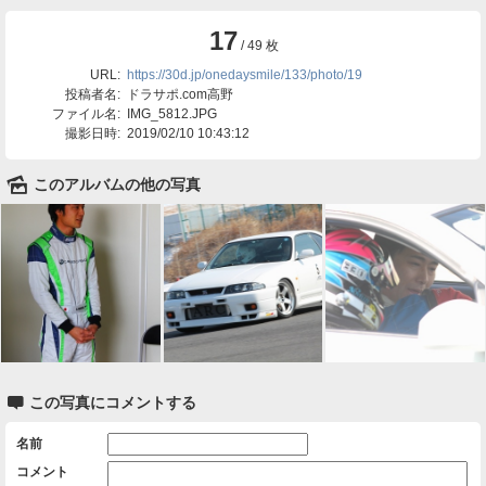
17
/ 49 枚
URL:
https://30d.jp/onedaysmile/133/photo/19
投稿者名:
ドラサポ.com高野
ファイル名:
IMG_5812.JPG
撮影日時:
2019/02/10 10:43:12
🌄
このアルバムの他の写真

この写真にコメントする
名前
コメント