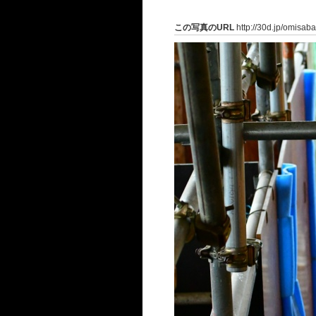
この写真のURL
http://30d.jp/omisab