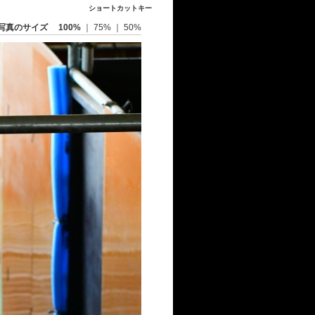
ショートカットキー
写真のサイズ
100%
｜
75%
｜
50%