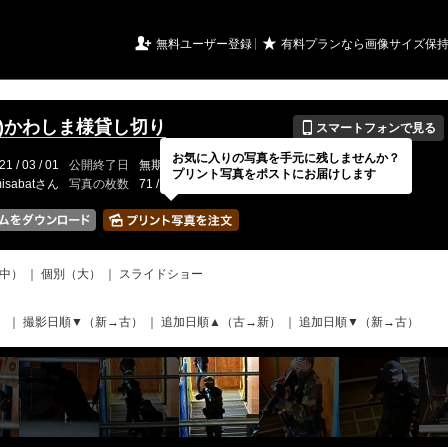
URIアルバム

★
無料ユーザー登録
有料プランなら画像サイズ保
📱
(日)かわしま様貸し切り
スマートフォンで見る
お気に入りの写真を手元に残しませんか？
21 / 03 / 01
公開終了日
無期限
イベントの期間
---
プリント写真をポストにお届けします
isabatさん
写真の枚数
71 / 2000枚
中）
｜
個別（大）
｜
スライドショー
）
｜
撮影日順▼（新→古）
｜
追加日順▲（古→新）
｜
追加日順▼（新→古）