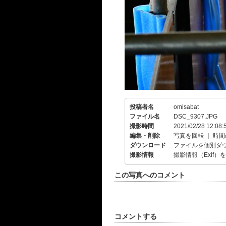
投稿者名
omisabat
ファイル名
DSC_9307.JPG
撮影時間
2021/02/28 12:08:
編集・削除
写真を回転
｜
時間
ダウンロード
ファイルを個別ダ
撮影情報
撮影情報（Exif）
この写真へのコメント
コメントする