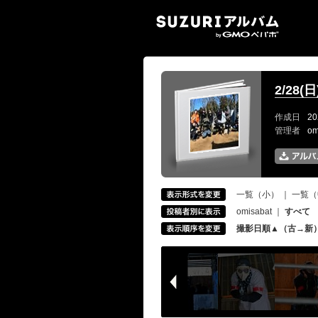
SUZ
2/28
作成日
20
管理者
om
一覧（小）
｜
一覧（
omisabat
｜
すべて
撮影日順▲（古→新