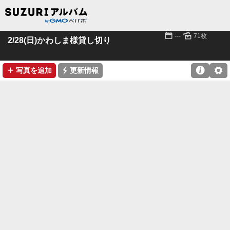
📅
🌄
---
71枚
2/28(日)かわしま様貸し切り
➕
⚡

⚙
写真を追加
更新情報