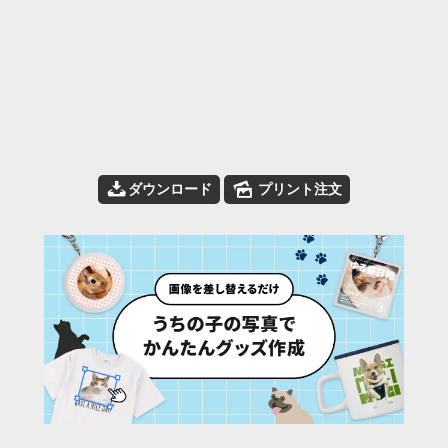
📥
🌄
ダウンロード
プリント注文