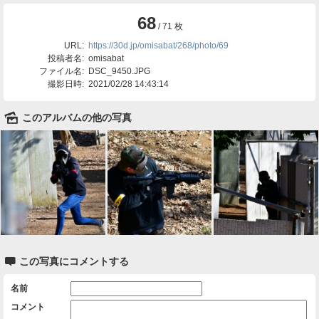
68
/ 71 枚
URL:
https://30d.jp/omisabat/268/photo/69
投稿者名:
omisabat
ファイル名:
DSC_9450.JPG
撮影日時:
2021/02/28 14:43:14
🌄
このアルバムの他の写真

この写真にコメントする
名前
コメント