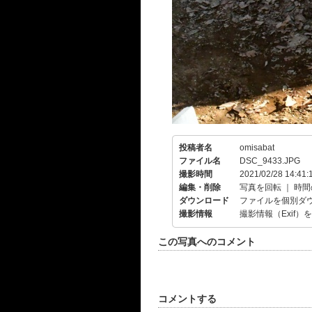
投稿者名
omisabat
ファイル名
DSC_9433.JPG
撮影時間
2021/02/28 14:41:
編集・削除
写真を回転
｜
時間
ダウンロード
ファイルを個別ダ
撮影情報
撮影情報（Exif）
この写真へのコメント
コメントする