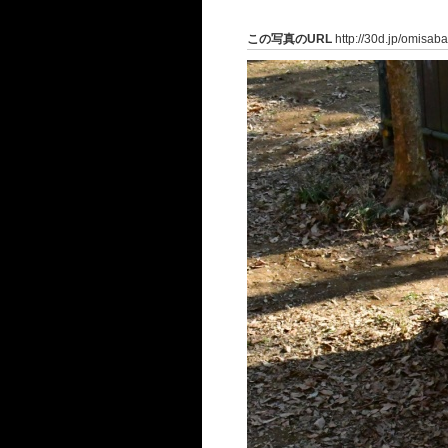
この写真のURL
http://30d.jp/omisab