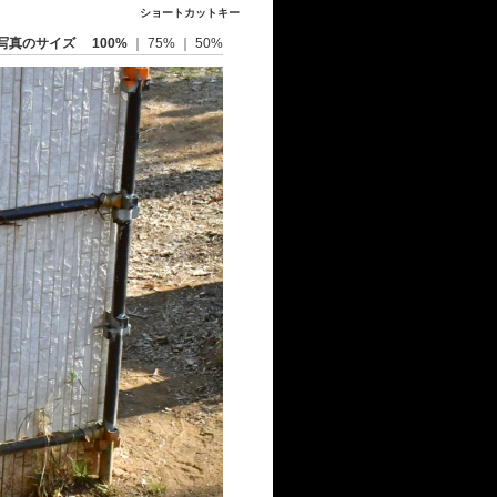
ショートカットキー
写真のサイズ
100%
｜
75%
｜
50%