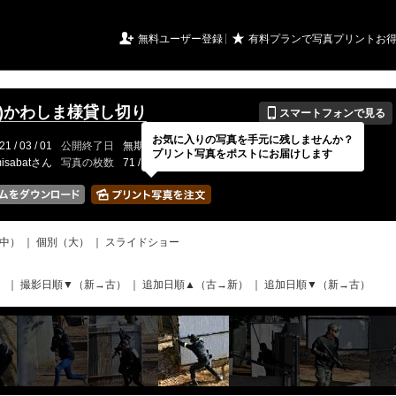
URIアルバム

★
無料ユーザー登録
有料プランで写真プリントお
📱
(日)かわしま様貸し切り
スマートフォンで見る
お気に入りの写真を手元に残しませんか？
21 / 03 / 01
公開終了日
無期限
イベントの期間
---
プリント写真をポストにお届けします
isabatさん
写真の枚数
71 / 2000枚
中）
｜
個別（大）
｜
スライドショー
）
｜
撮影日順▼（新→古）
｜
追加日順▲（古→新）
｜
追加日順▼（新→古）