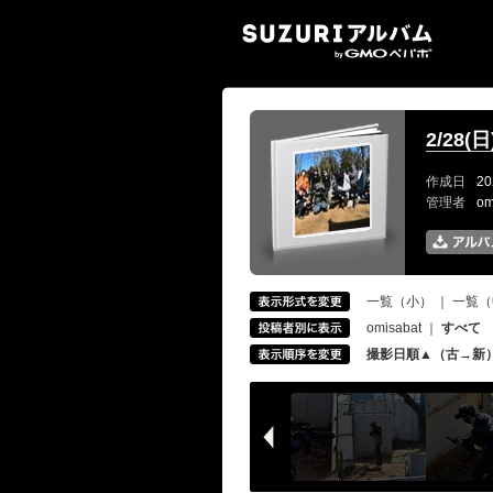
SUZ
2/28
作成日
20
管理者
om
一覧（小）
｜
一覧（
omisabat
｜
すべて
撮影日順▲（古→新