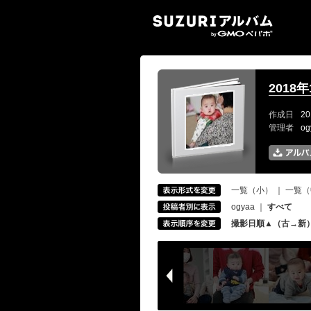
SUZ
201
作成日
20
管理者
o
一覧（小）
｜
一覧（
ogyaa
｜
すべて
撮影日順▲（古→新