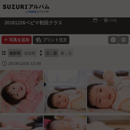
📅
🌄
---
65枚
20181226ベビマ初回クラス
➕
🌄

⚙
写真を追加
プリント注文
⚏

撮影順
追加順
古→新
新→古
🕔
2018/12/26 13:00