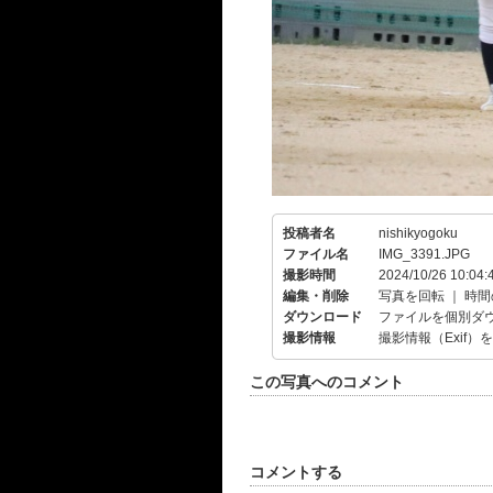
投稿者名
nishikyogoku
ファイル名
IMG_3391.JPG
撮影時間
2024/10/26 10:04:
編集・削除
写真を回転
｜
時間
ダウンロード
ファイルを個別ダ
撮影情報
撮影情報（Exif）
この写真へのコメント
コメントする