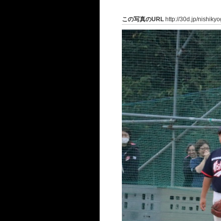
この写真のURL
http://30d.jp/nishik