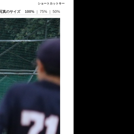
ショートカットキー
写真のサイズ
100%
｜
75%
｜
50%