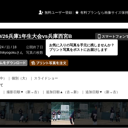
URIアルバム

★
無料ユーザー登録
有料プランなら画像サイズ保
📱
/10/26兵庫1年生大会vs兵庫西宮B
スマートフォン
お気に入りの写真を手元に残しませんか？
24 / 11 / 18
公開終了日
無期限
イベントの期間
---
プリント写真をポストにお届けします
shikyogokuさん
写真の枚数
103 / 2000枚
中）
｜
個別（大）
｜
スライドショー
て
）
｜
撮影日順▼（新→古）
｜
追加日順▲（古→新）
｜
追加日順▼（新→古）