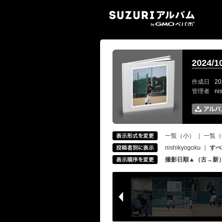
SUZ
2024
作成日
20
管理者
ni
一覧（小）
｜
一覧（
nishikyogoku
｜
すべ
撮影日順▲（古→新