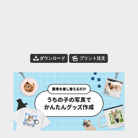
📥
🌄
ダウンロード
プリント注文