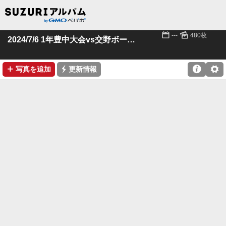
📅
🌄
---
480枚
2024/7/6 1年豊中大会vs交野ボーイズ
➕
⚡

⚙
写真を追加
更新情報