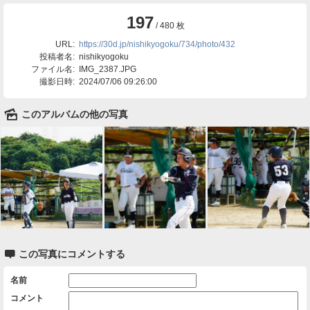
197
/ 480 枚
URL:
https://30d.jp/nishikyogoku/734/photo/432
投稿者名:
nishikyogoku
ファイル名:
IMG_2387.JPG
撮影日時:
2024/07/06 09:26:00
🌄
このアルバムの他の写真

この写真にコメントする
名前
コメント