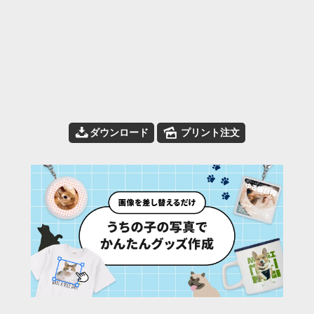
📥
🌄
ダウンロード
プリント注文