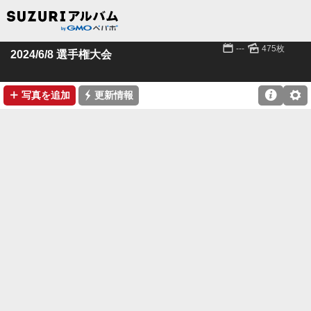
📅
🌄
---
475枚
2024/6/8 選手権大会
➕
⚡

⚙
写真を追加
更新情報