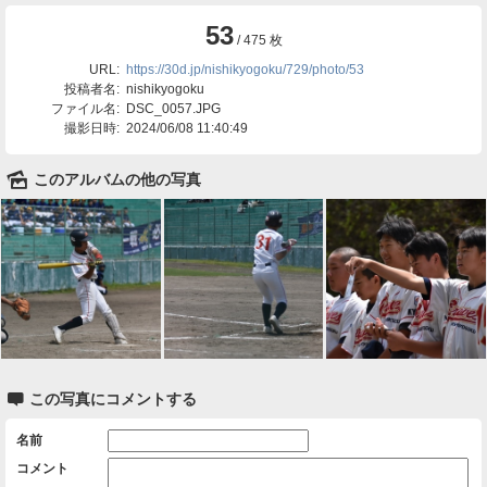
53
/ 475 枚
URL:
https://30d.jp/nishikyogoku/729/photo/53
投稿者名:
nishikyogoku
ファイル名:
DSC_0057.JPG
撮影日時:
2024/06/08 11:40:49
🌄
このアルバムの他の写真

この写真にコメントする
名前
コメント