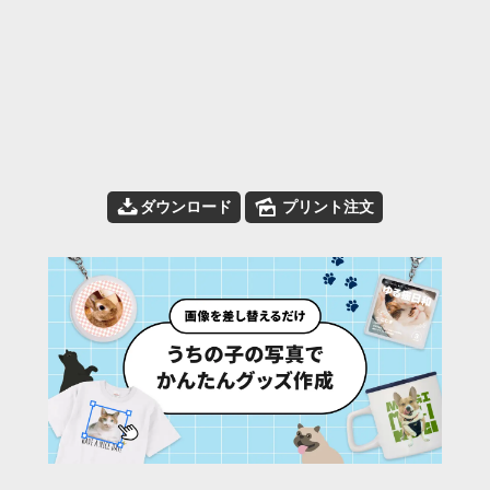
📥
🌄
ダウンロード
プリント注文