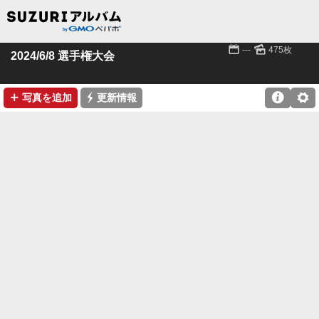
📅
🌄
---
475枚
2024/6/8 選手権大会
➕
⚡

⚙
写真を追加
更新情報