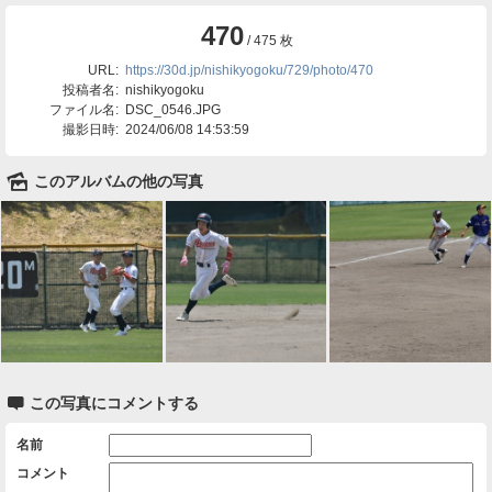
470
/ 475 枚
URL:
https://30d.jp/nishikyogoku/729/photo/470
投稿者名:
nishikyogoku
ファイル名:
DSC_0546.JPG
撮影日時:
2024/06/08 14:53:59
🌄
このアルバムの他の写真

この写真にコメントする
名前
コメント