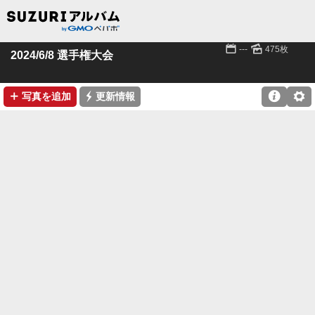
📅
🌄
---
475枚
2024/6/8 選手権大会
➕
⚡

⚙
写真を追加
更新情報