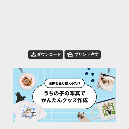
📥
🌄
ダウンロード
プリント注文