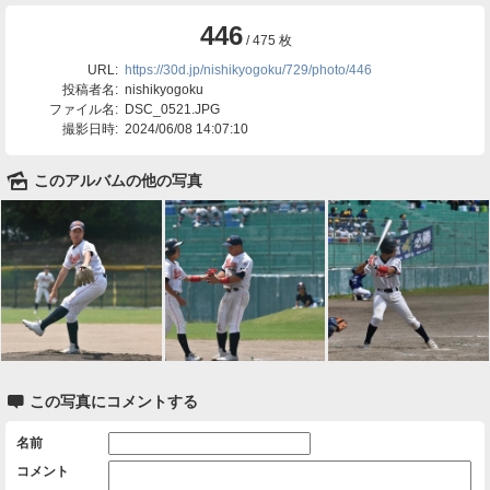
446
/ 475 枚
URL:
https://30d.jp/nishikyogoku/729/photo/446
投稿者名:
nishikyogoku
ファイル名:
DSC_0521.JPG
撮影日時:
2024/06/08 14:07:10
🌄
このアルバムの他の写真

この写真にコメントする
名前
コメント