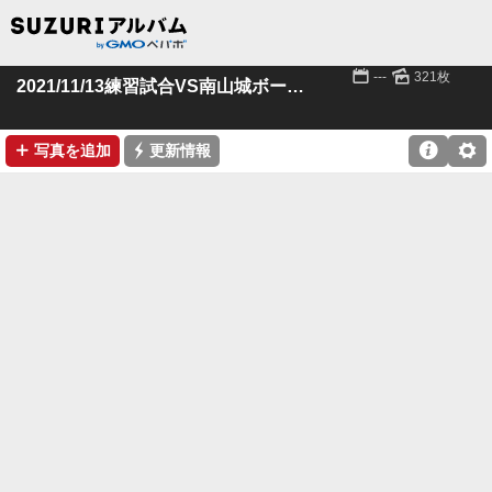
📅
🌄
---
321枚
2021/11/13練習試合VS南山城ボーイズ
➕
⚡

⚙
写真を追加
更新情報