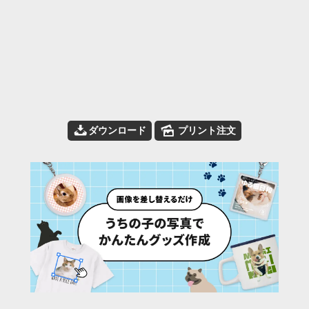
📥
🌄
ダウンロード
プリント注文