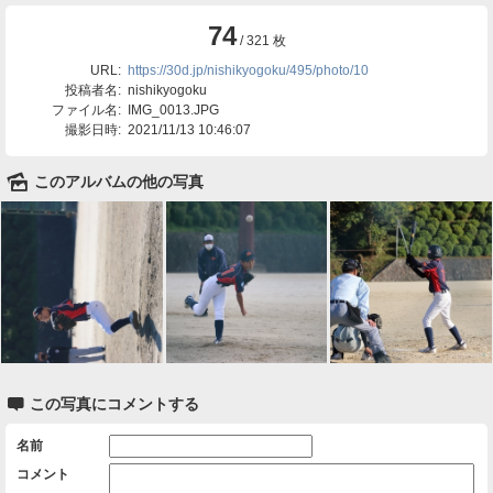
74
/ 321 枚
URL:
https://30d.jp/nishikyogoku/495/photo/10
投稿者名:
nishikyogoku
ファイル名:
IMG_0013.JPG
撮影日時:
2021/11/13 10:46:07
🌄
このアルバムの他の写真

この写真にコメントする
名前
コメント