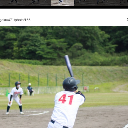
yogoku/471/photo/155