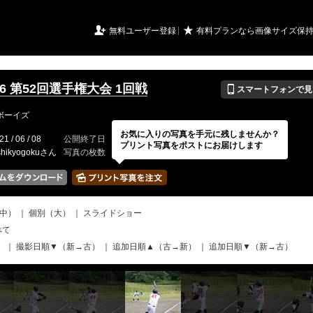
URIアルバム

★
無料ユーザー登録
有料プランなら画像サイズ保
📱
/6/6 第52回選手権大会 1回戦
スマートフォンで見
山ボーイズ
お気に入りの写真を手元に残しませんか？
21 / 06 / 08
公開終了日
無期限
イベントの期間
---
プリント写真をポストにお届けします
shikyogokuさん
写真の枚数
435 / 2000枚
中）
｜
個別（大）
｜
スライドショー
べて
）
｜
撮影日順▼（新→古）
｜
追加日順▲（古→新）
｜
追加日順▼（新→古）