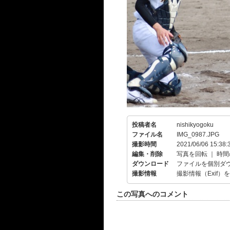
投稿者名
nishikyogoku
ファイル名
IMG_0987.JPG
撮影時間
2021/06/06 15:38:
編集・削除
写真を回転
｜
時間
ダウンロード
ファイルを個別ダ
撮影情報
撮影情報（Exif）
この写真へのコメント