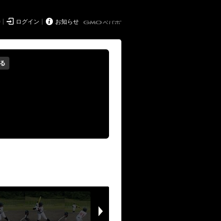


持
ログイン
お知らせ
る