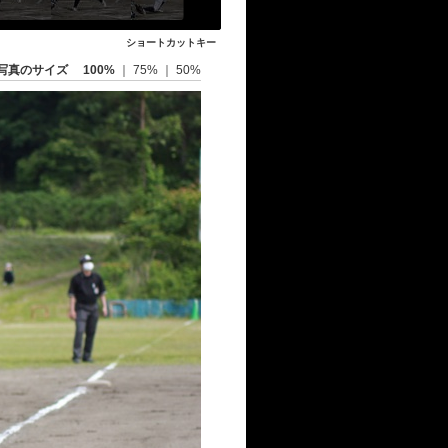
ショートカットキー
写真のサイズ
100%
｜
75%
｜
50%