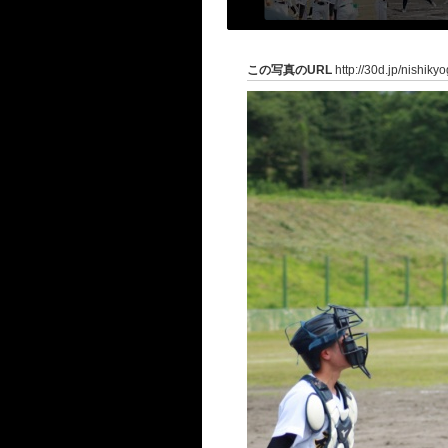
この写真のURL
http://30d.jp/nishik