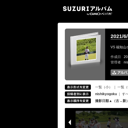
SUZ
2021
VS 福知
作成日
20
管理者
ni
一覧（小）
｜
一覧（
nishikyogoku
｜
す
撮影日順▲（古→新