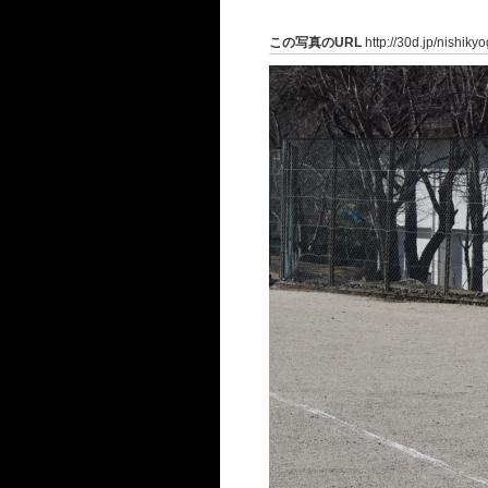
この写真のURL
http://30d.jp/nishik