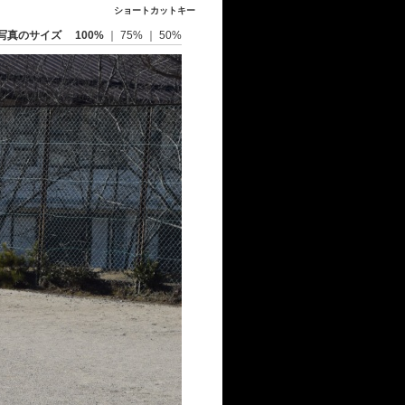
ショートカットキー
写真のサイズ
100%
｜
75%
｜
50%