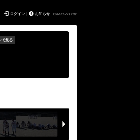


持
ログイン
お知らせ
ンで見る