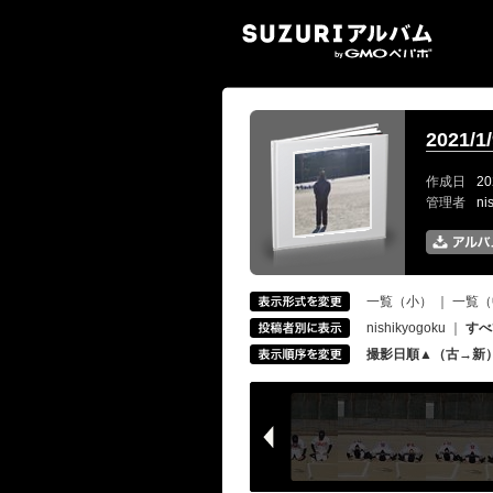
SUZ
2021
作成日
20
管理者
ni
一覧（小）
｜
一覧（
nishikyogoku
｜
すべ
撮影日順▲（古→新