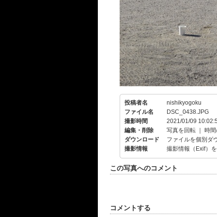
投稿者名
nishikyogoku
ファイル名
DSC_0438.JPG
撮影時間
2021/01/09 10:02:
編集・削除
写真を回転
｜
時間
ダウンロード
ファイルを個別ダ
撮影情報
撮影情報（Exif）
この写真へのコメント
コメントする