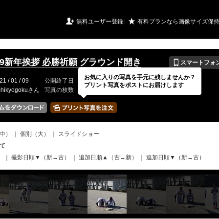
URIアルバム

★
無料ユーザー登録
有料プランなら画像サイズ保
📱
/1/9新年挨拶 必勝祈願 グラウンド開き
スマートフォ
お気に入りの写真を手元に残しませんか？
21 / 01 / 09
公開終了日
無期限
イベントの期間
---
プリント写真をポストにお届けします
shikyogokuさん
写真の枚数
110 / 2000枚
中）
｜
個別（大）
｜
スライドショー
て
）
｜
撮影日順▼（新→古）
｜
追加日順▲（古→新）
｜
追加日順▼（新→古）