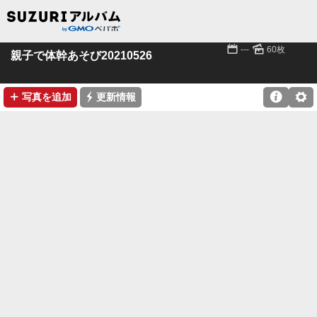
📅
🌄
---
60枚
親子で体幹あそび20210526
➕
⚡

⚙
写真を追加
更新情報