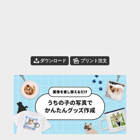
📥
🌄
ダウンロード
プリント注文