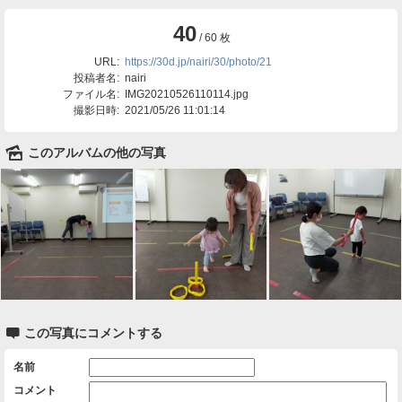
40
/ 60 枚
URL:
https://30d.jp/nairi/30/photo/21
投稿者名:
nairi
ファイル名:
IMG20210526110114.jpg
撮影日時:
2021/05/26 11:01:14
🌄
このアルバムの他の写真

この写真にコメントする
名前
コメント