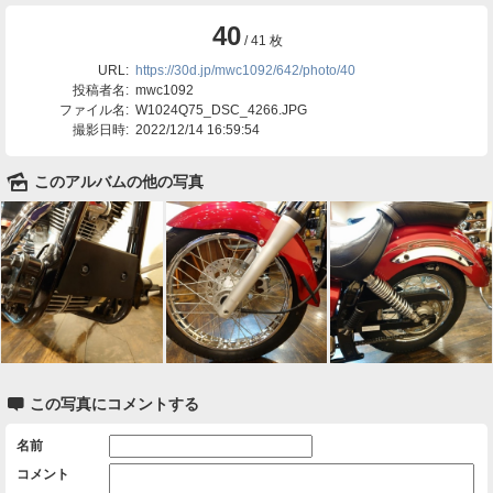
40
/ 41 枚
URL:
https://30d.jp/mwc1092/642/photo/40
投稿者名:
mwc1092
ファイル名:
W1024Q75_DSC_4266.JPG
撮影日時:
2022/12/14 16:59:54
🌄
このアルバムの他の写真

この写真にコメントする
名前
コメント