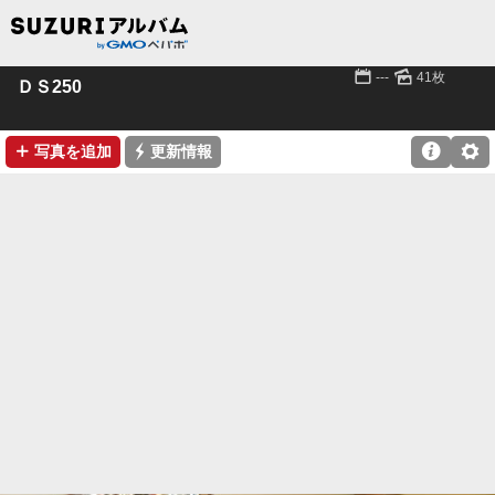
📅
🌄
---
41枚
ＤＳ250
➕
⚡

⚙
写真を追加
更新情報