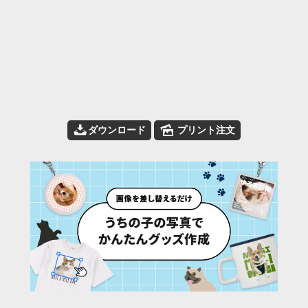
📥
🌄
ダウンロード
プリント注文