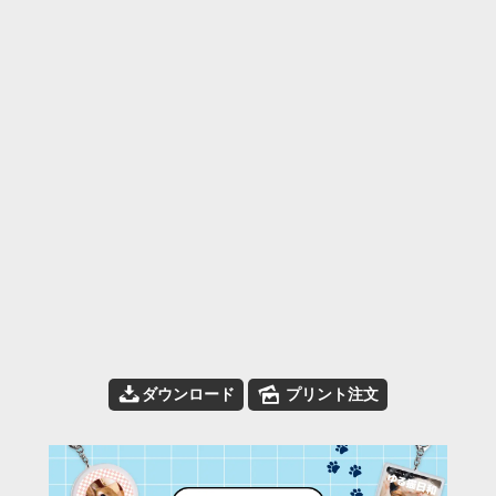
📥
🌄
ダウンロード
プリント注文