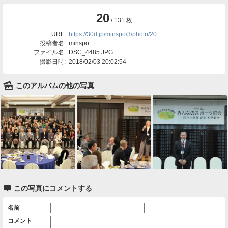
20
/ 131 枚
URL:
https://30d.jp/minspo/3/photo/20
投稿者名:
minspo
ファイル名:
DSC_4485.JPG
撮影日時:
2018/02/03 20:02:54
🌄
このアルバムの他の写真

この写真にコメントする
名前
コメント