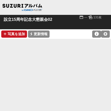
📅
🌄
---
131枚
設立15周年記念大懇親会02
➕
⚡

⚙
写真を追加
更新情報