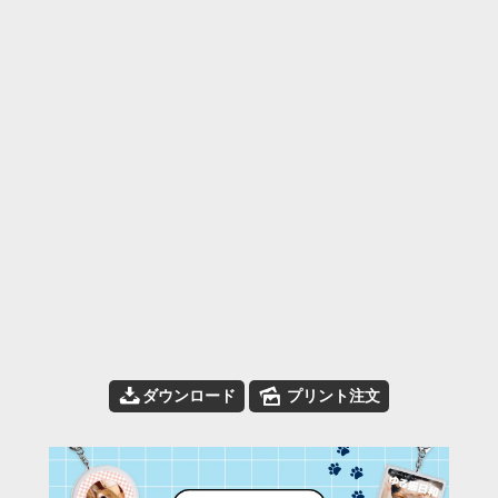
📥
🌄
ダウンロード
プリント注文