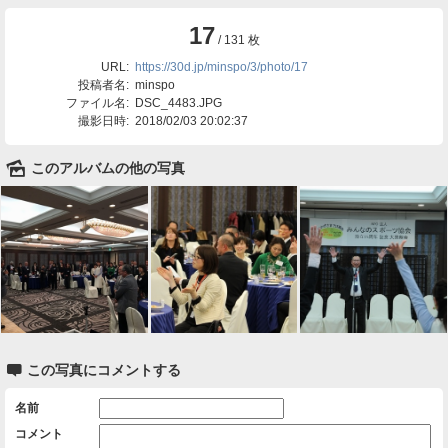
17
/ 131 枚
URL:
https://30d.jp/minspo/3/photo/17
投稿者名:
minspo
ファイル名:
DSC_4483.JPG
撮影日時:
2018/02/03 20:02:37
🌄
このアルバムの他の写真

この写真にコメントする
名前
コメント