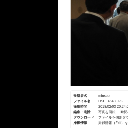
投稿者名
minspo
ファイル名
DSC_4543.JPG
撮影時間
2018/02/03 20:24:
編集・削除
写真を回転
｜
時間
ダウンロード
ファイルを個別ダ
撮影情報
撮影情報（Exif）