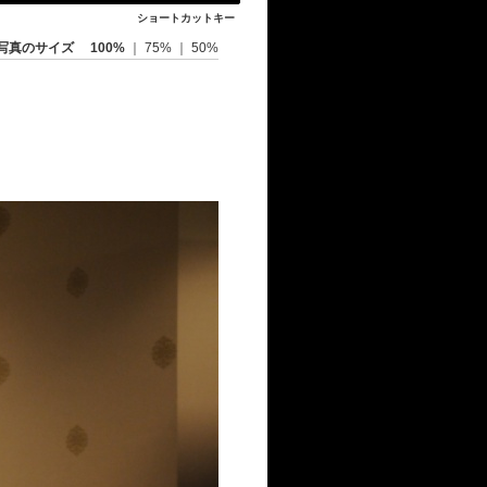
ショートカットキー
写真のサイズ
100%
｜
75%
｜
50%