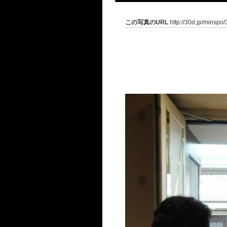
この写真のURL
http://30d.jp/minspo