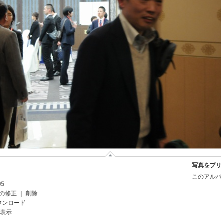
写真をプ
このアルバ
05
の修正
｜
削除
ウンロード
を表示