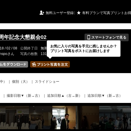
URIアルバム

★
無料ユーザー登録
有料プランで写真プリントお
📱
5周年記念大懇親会02
スマートフォンで見る
お気に入りの写真を手元に残しませんか？
18 / 02 / 08
公開終了日
無期限
イベントの期間
---
プリント写真をポストにお届けします
inspoさん
写真の枚数
131 / 150枚
中）
｜
個別（大）
｜
スライドショー
）
｜
撮影日順▼（新→古）
｜
追加日順▲（古→新）
｜
追加日順▼（新→古）