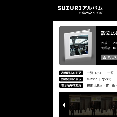
SUZ
設立1
作成日
20
管理者
m
一覧（小）
｜
一覧（
minspo
｜
すべて
撮影日順▲（古→新