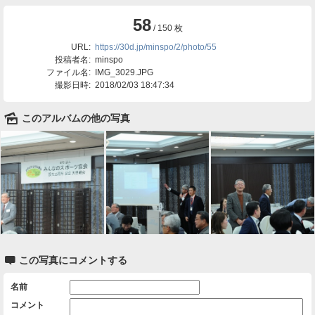
58
/ 150 枚
URL:
https://30d.jp/minspo/2/photo/55
投稿者名:
minspo
ファイル名:
IMG_3029.JPG
撮影日時:
2018/02/03 18:47:34
🌄
このアルバムの他の写真

この写真にコメントする
名前
コメント