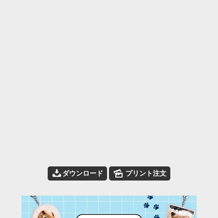
📥
🌄
ダウンロード
プリント注文