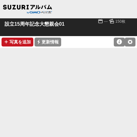
📅
🌄
---
150枚
設立15周年記念大懇親会01
➕
⚡

⚙
写真を追加
更新情報